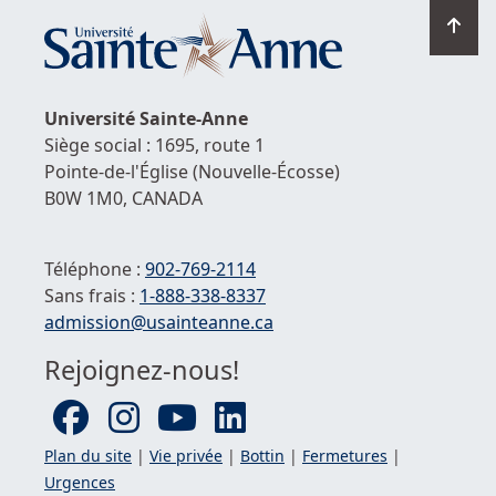
Ret
en
hau
de
Université
Sainte-Anne
la
Siège social : 1695, route 1
pag
Pointe-de-l'Église
(Nouvelle-Écosse)
B0W 1M0,
CANADA
Téléphone :
902-769-2114
Sans frais :
1-
888-338-8337
Courriel :
admission@usainteanne.ca
Rejoignez-nous!
Plan du site
|
Vie privée
|
Bottin
|
Fermetures
|
Urgences