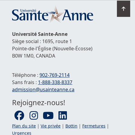
Ret
en
hau
de
Université
Sainte-Anne
la
Siège social : 1695, route 1
pag
Pointe-de-l'Église
(Nouvelle-Écosse)
B0W 1M0,
CANADA
Téléphone :
902-769-2114
Sans frais :
1-
888-338-8337
Courriel :
admission@usainteanne.ca
Rejoignez-nous!
Plan du site
|
Vie privée
|
Bottin
|
Fermetures
|
Urgences