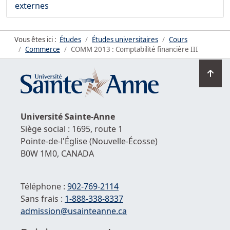
externes
Vous êtes ici :
Études
Études universitaires
Cours
Commerce
COMM 2013 : Comptabilité financière III
Ret
en
hau
de
Université
Sainte-Anne
la
Siège social : 1695, route 1
pag
Pointe-de-l'Église
(Nouvelle-Écosse)
B0W 1M0,
CANADA
Téléphone :
902-769-2114
Sans frais :
1-
888-338-8337
Courriel :
admission@usainteanne.ca