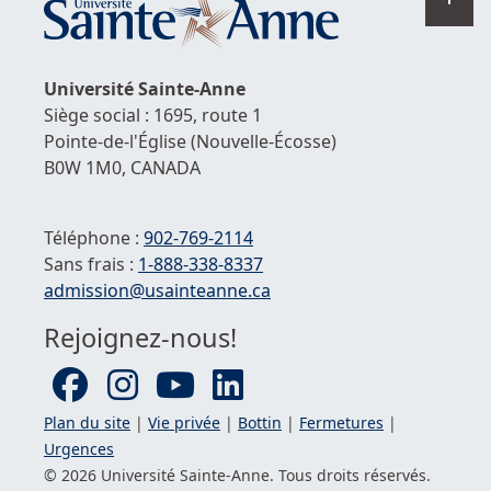
en
hau
de
Université
Sainte-Anne
la
Siège social : 1695, route 1
pag
Pointe-de-l'Église
(Nouvelle-Écosse)
B0W 1M0,
CANADA
Téléphone :
902-769-2114
Sans frais :
1-
888-338-8337
Courriel :
admission@usainteanne.ca
Rejoignez-nous!
Plan du site
|
Vie privée
|
Bottin
|
Fermetures
|
Urgences
© 2026 Université
Sainte-Anne
. Tous droits réservés.