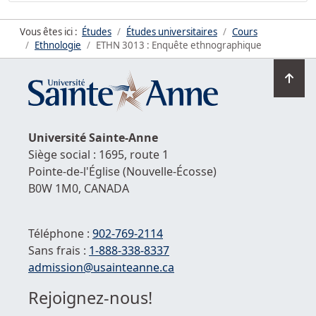
Vous êtes ici :
Études
Études universitaires
Cours
Ethnologie
ETHN 3013 : Enquête ethnographique
Ret
en
hau
de
Université
Sainte-Anne
la
Siège social : 1695, route 1
pag
Pointe-de-l'Église
(Nouvelle-Écosse)
B0W 1M0,
CANADA
Téléphone :
902-769-2114
Sans frais :
1-
888-338-8337
Courriel :
admission@usainteanne.ca
Rejoignez-nous!