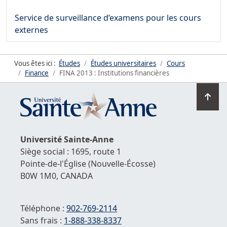
Service de surveillance d’examens pour les cours
externes
Vous êtes ici :
Études
Études universitaires
Cours
Finance
FINA 2013 : Institutions financières
Ret
en
hau
de
Université
Sainte-Anne
la
Siège social : 1695, route 1
pag
Pointe-de-l'Église
(Nouvelle-Écosse)
B0W 1M0,
CANADA
Téléphone :
902-769-2114
Sans frais :
1-
888-338-8337