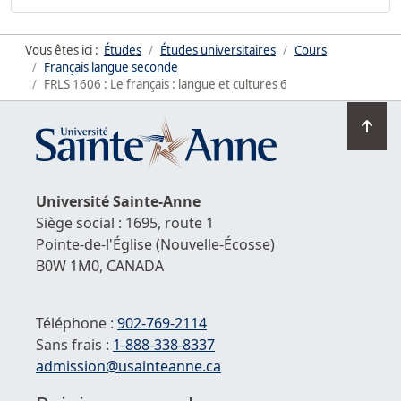
Vous êtes ici :
Études
Études universitaires
Cours
Français langue seconde
FRLS 1606 : Le français : langue et cultures 6
Ret
en
hau
de
Université
Sainte-Anne
la
Siège social : 1695, route 1
pag
Pointe-de-l'Église
(Nouvelle-Écosse)
B0W 1M0,
CANADA
Téléphone :
902-769-2114
Sans frais :
1-
888-338-8337
Courriel :
admission@usainteanne.ca