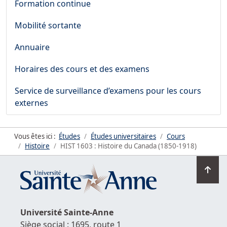
Formation continue
Mobilité sortante
Annuaire
Horaires des cours et des examens
Service de surveillance d’examens pour les cours
externes
Vous êtes ici :
Études
Études universitaires
Cours
Histoire
HIST 1603 : Histoire du Canada (1850-1918)
Ret
en
hau
de
Université
Sainte-Anne
la
Siège social : 1695, route 1