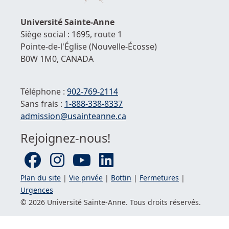
hau
de
Université
Sainte-Anne
la
Siège social : 1695, route 1
pag
Pointe-de-l'Église
(Nouvelle-Écosse)
B0W 1M0,
CANADA
Téléphone :
902-769-2114
Sans frais :
1-
888-338-8337
Courriel :
admission@usainteanne.ca
Rejoignez-nous!
Plan du site
|
Vie privée
|
Bottin
|
Fermetures
|
Urgences
© 2026 Université
Sainte-Anne
. Tous droits réservés.