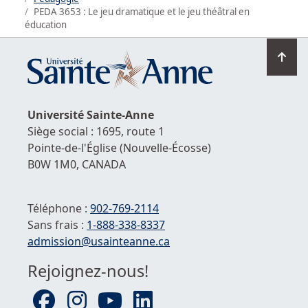
PEDA 3653 : Le jeu dramatique et le jeu théâtral en
éducation
Ret
en
hau
de
Université
Sainte-Anne
la
Siège social : 1695, route 1
pag
Pointe-de-l'Église
(Nouvelle-Écosse)
B0W 1M0,
CANADA
Téléphone :
902-769-2114
Sans frais :
1-
888-338-8337
Courriel :
admission@usainteanne.ca
Rejoignez-nous!