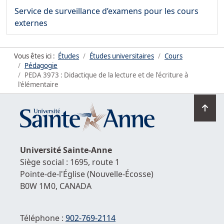
Service de surveillance d’examens pour les cours
externes
Vous êtes ici :
Études
Études universitaires
Cours
Pédagogie
PEDA 3973 : Didactique de la lecture et de l'écriture à
l'élémentaire
Ret
en
hau
de
Université
Sainte-Anne
la
Siège social : 1695, route 1
pag
Pointe-de-l'Église
(Nouvelle-Écosse)
B0W 1M0,
CANADA
Téléphone :
902-769-2114