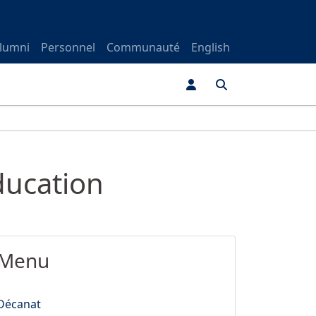
lumni
Personnel
Communauté
English
ducation
Menu
Décanat