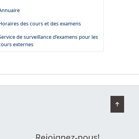
Annuaire
Horaires des cours et des examens
Service de surveillance d’examens pour les
cours externes
Retourn
en
haut
de
la
Rejoignez-nous!