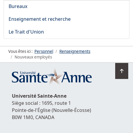
Bureaux
Enseignement et recherche
Le Trait d'Union
Vous êtes ici :
Personnel
Renseignements
Nouveaux employés
Ret
en
hau
de
Université
Sainte-Anne
la
Siège social : 1695, route 1
pag
Pointe-de-l'Église
(Nouvelle-Écosse)
B0W 1M0,
CANADA