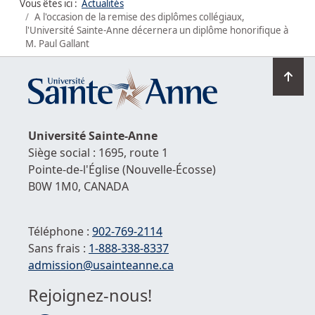
Vous êtes ici :
Actualités
A l'occasion de la remise des diplômes collégiaux,
l'Université Sainte-Anne décernera un diplôme honorifique à
M. Paul Gallant
Ret
en
hau
de
Université
Sainte-Anne
la
Siège social : 1695, route 1
pag
Pointe-de-l'Église
(Nouvelle-Écosse)
B0W 1M0,
CANADA
Téléphone :
902-769-2114
Sans frais :
1-
888-338-8337
Courriel :
admission@usainteanne.ca
Rejoignez-nous!