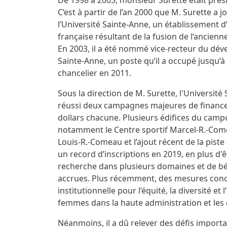
De 1998 à 2003, monsieur Surette était présid
C’est à partir de l’an 2000 que M. Surette a
l’Université Sainte-Anne, un établissement
française résultant de la fusion de l’ancienne
En 2003, il a été nommé vice-recteur du dév
Sainte-Anne, un poste qu’il a occupé jusqu’à
chancelier en 2011.
Sous la direction de M. Surette, l'Université
réussi deux campagnes majeures de financem
dollars chacune. Plusieurs édifices du campu
notamment le Centre sportif Marcel-R.-Comea
Louis-R.-Comeau et l’ajout récent de la piste 
un record d’inscriptions en 2019, en plus d
recherche dans plusieurs domaines et de béné
accrues. Plus récemment, des mesures concr
institutionnelle pour l’équité, la diversité e
femmes dans la haute administration et les 
Néanmoins, il a dû relever des défis import