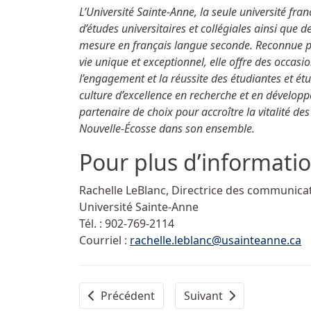
L’Université Sainte-Anne, la seule université f
d’études universitaires et collégiales ainsi qu
mesure en français langue seconde. Reconnue po
vie unique et exceptionnel, elle offre des occasi
l’engagement et la réussite des étudiantes et ét
culture d’excellence en recherche et en dévelop
partenaire de choix pour accroître la vitalité de
Nouvelle-Écosse dans son ensemble.
Pour plus d’inform
Rachelle LeBlanc, Directrice des communica
Université Sainte-Anne
Tél. :
902-769-2114
Courriel :
rachelle.leblanc@usainteanne.ca
Article précédent : Louis-Philippe LeBlanc, 
Article suivant : Pleins 
Précédent
Suivant