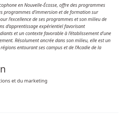
rancophone en Nouvelle-Écosse, offre des programmes
e des programmes d’immersion et de formation sur
ur l’excellence de ses programmes et son milieu de
ons d’apprentissage expérientiel favorisant
udiants et un contexte favorable à l’établissement d’une
pement. Résolument ancrée dans son milieu, elle est un
s régions entourant ses campus et de l’Acadie de la
ation
tions et du marketing
athlète de la semaine de l'AASC et de l'ACSC
feux sur l’intersectionnalité lors de la prochaine classe de m