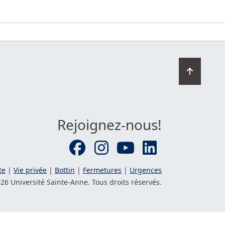
Retourn
en
haut
de
la
Rejoignez-nous!
page
te
|
Vie privée
|
Bottin
|
Fermetures
|
Urgences
26 Université
Sainte-Anne
. Tous droits réservés.