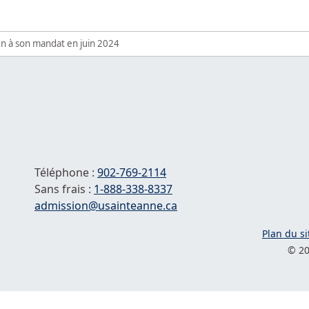
fin à son mandat en juin 2024
Téléphone :
902-769-2114
Sans frais :
1-
888-338-8337
Courriel :
admission@usainteanne.ca
Plan du si
© 20