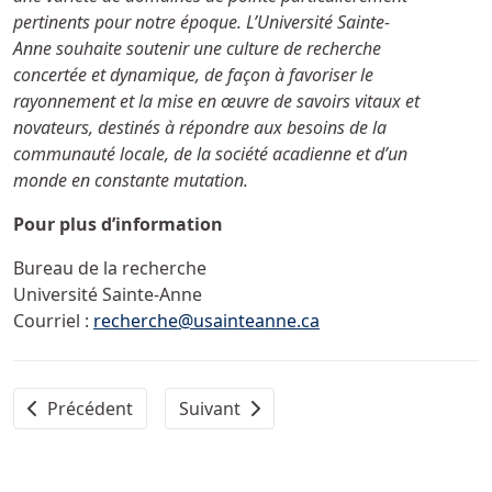
pertinents pour notre époque. L’Université
Sainte-
Anne
souhaite soutenir une culture de recherche
concertée et dynamique, de façon à favoriser le
rayonnement et la mise en œuvre de savoirs vitaux et
novateurs, destinés à répondre aux besoins de la
communauté locale, de la société acadienne et d’un
monde en constante mutation.
Pour plus d’information
Bureau de la recherche
Université Sainte-Anne
Courriel :
recherche@usainteanne.ca
Article précédent : Allister Surette mettra fin à son man
Article suivant : Jocelyne LeBlanc-Tid
Précédent
Suivant