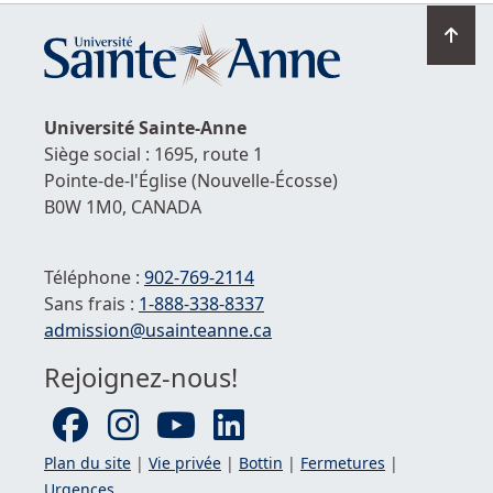
Ret
en
hau
de
Université
Sainte-Anne
la
Siège social : 1695, route 1
pag
Pointe-de-l'Église
(Nouvelle-Écosse)
B0W 1M0,
CANADA
Téléphone :
902-769-2114
Sans frais :
1-
888-338-8337
Courriel :
admission@usainteanne.ca
Rejoignez-nous!
Plan du site
|
Vie privée
|
Bottin
|
Fermetures
|
Urgences