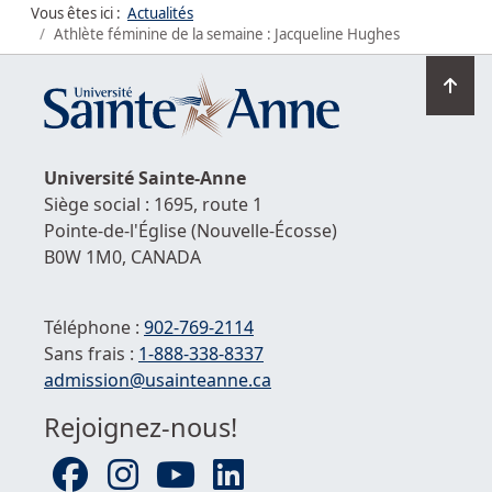
Vous êtes ici :
Actualités
Athlète féminine de la semaine : Jacqueline Hughes
Ret
en
hau
de
Université
Sainte-Anne
la
Siège social : 1695, route 1
pag
Pointe-de-l'Église
(Nouvelle-Écosse)
B0W 1M0,
CANADA
Téléphone :
902-769-2114
Sans frais :
1-
888-338-8337
Courriel :
admission@usainteanne.ca
Rejoignez-nous!