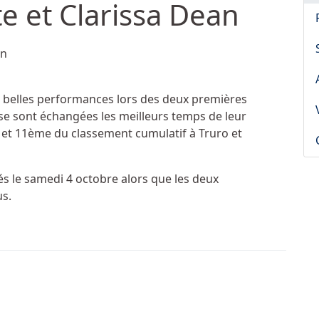
e et Clarissa Dean
an
 belles performances lors des deux premières
 se sont échangées les meilleurs temps de leur
et 11ème du classement cumulatif à Truro et
s le samedi 4 octobre alors que les deux
us.
e au congrès national de l'ACPI 2014
 masculin de la semaine : Paul MacNeil