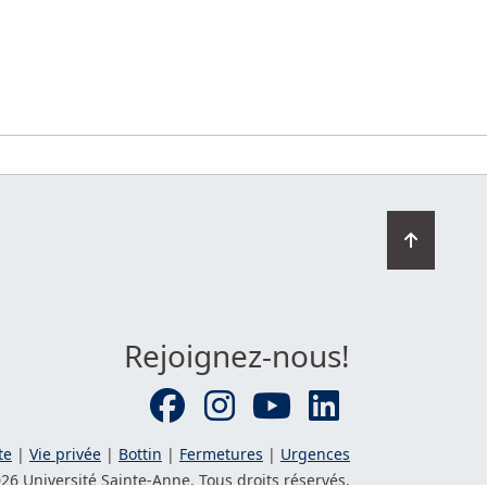
Retourn
en
haut
de
la
Rejoignez-nous!
page
te
|
Vie privée
|
Bottin
|
Fermetures
|
Urgences
26 Université
Sainte-Anne
. Tous droits réservés.