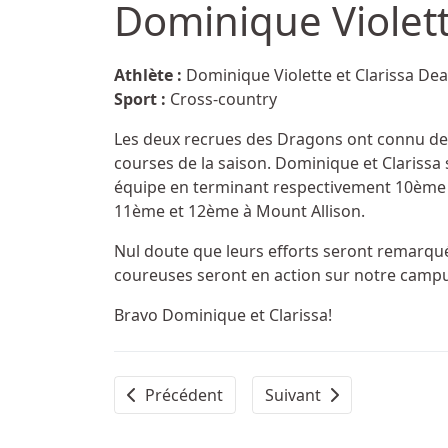
Dominique Violett
Détails
Athlète :
Dominique Violette et Clarissa De
Sport :
Cross-country
Les deux recrues des Dragons ont connu de
courses de la saison. Dominique et Clarissa
équipe en terminant respectivement 10ème 
11ème et 12ème à Mount Allison.
Nul doute que leurs efforts seront remarqué
coureuses seront en action sur notre camp
Bravo Dominique et Clarissa!
Article précédent : L'Université Sainte-Ann
Article suivant : Athlète
Précédent
Suivant