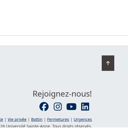
Retourn
en
haut
de
la
Rejoignez-nous!
page
te
|
Vie privée
|
Bottin
|
Fermetures
|
Urgences
26 Université
Sainte-Anne
. Tous droits réservés.