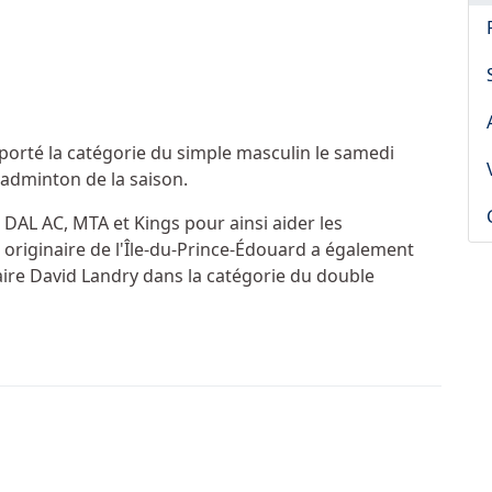
porté la catégorie du simple masculin le samedi
badminton de la saison.
 DAL AC, MTA et Kings pour ainsi aider les
 originaire de l'Île-du-Prince-Édouard a également
re David Landry dans la catégorie du double
 semaine : Renée Richard
ramuros 2016... énergie, esprit et adrénaline!