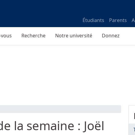
Étudiants
Parents
A
-vous
Recherche
Notre université
Donnez
e la semaine : Joël