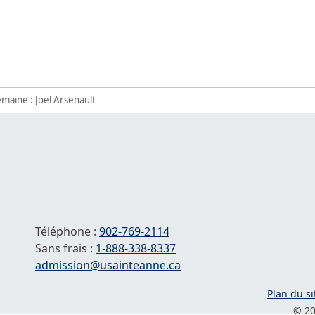
emaine : Joël Arsenault
Téléphone :
902-769-2114
Sans frais :
1-
888-338-8337
Courriel :
admission@usainteanne.ca
Plan du si
© 20