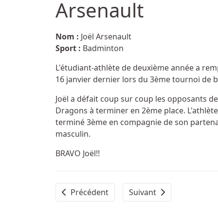
Arsenault
Détails
Nom :
Joël Arsenault
Sport :
Badminton
L'étudiant-athlète de deuxième année a rem
16 janvier dernier lors du 3ème tournoi de 
Joël a défait coup sur coup les opposants de
Dragons à terminer en 2ème place. L'athlète
terminé 3ème en compagnie de son partenai
masculin.
BRAVO Joël!!
Article précédent : Athlète féminine de la
Article suivant : 1er int
Précédent
Suivant