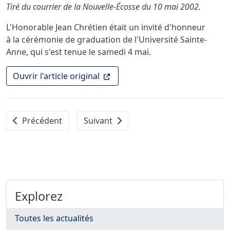
Détails
Tiré du courrier de la Nouvelle-Écosse du 10 mai 2002.
L'Honorable Jean Chrétien était un invité d'honneur
à la cérémonie de graduation de l'Université Sainte-
Anne, qui s'est tenue le samedi 4 mai.
(Ce lien ouvre dans un nouvel ong
Ouvrir l'article original
Article précédent : «Fini les travaux; fini les examens; c
Article suivant : Louis LaPierre à Ste-
Précédent
Suivant
Explorez
Toutes les actualités