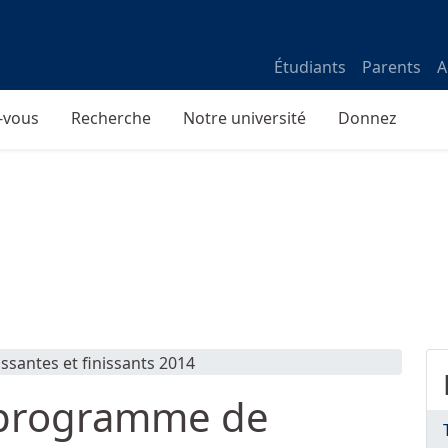
Étudiants
Parents
A
-vous
Recherche
Notre université
Donnez
u programme de