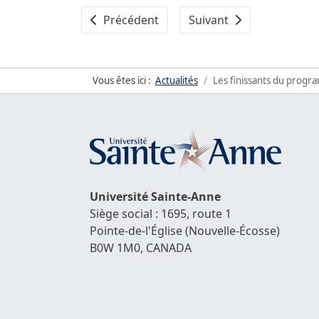
Article précédent : L'Université Sainte-A
Article suivant : Tourné
Précédent
Suivant
Vous êtes ici :
Actualités
Les finissants du progr
Université
Sainte-Anne
Siège social : 1695, route 1
Pointe-de-l'Église
(Nouvelle-Écosse)
B0W 1M0,
CANADA