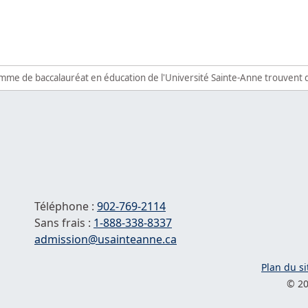
nne rend hommage à Louis E. Deveau
e des vignobles
amme de baccalauréat en éducation de l'Université Sainte-Anne trouvent d
Téléphone :
902-769-2114
Sans frais :
1-
888-338-8337
Courriel :
admission@usainteanne.ca
Plan du si
© 20