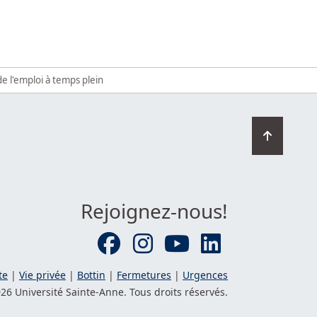
e l'emploi à temps plein
Retourn
en
haut
de
la
Rejoignez-nous!
page
te
|
Vie privée
|
Bottin
|
Fermetures
|
Urgences
26 Université
Sainte-Anne
. Tous droits réservés.