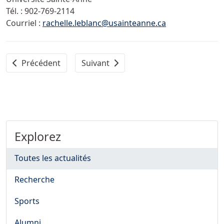
Tél. :
902-769-2114
Courriel :
rachelle.leblanc@usainteanne.ca
Article précédent : L’Université Sainte-Anne célèbre vir
Article suivant : L’Université Sainte-
Précédent
Suivant
Explorez
Toutes les actualités
Recherche
Sports
Alumni