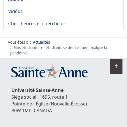
Vidéos
Chercheures et chercheurs
Vous êtes ici :
Actualités
Nos étudiantes et étudiants se démarquent malgré la
pandémie
Ret
en
hau
de
Université
Sainte-Anne
la
Siège social : 1695, route 1
pag
Pointe-de-l'Église
(Nouvelle-Écosse)
B0W 1M0,
CANADA