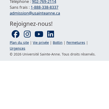
Téléphone :
902-769-2114
Sans frais :
1-
888-338-8337
Courriel :
admission@usainteanne.ca
Rejoignez-nous!
Plan du site
|
Vie privée
|
Bottin
|
Fermetures
|
Urgences
© 2026 Université
Sainte-Anne
. Tous droits réservés.