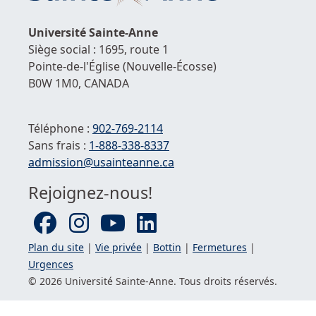
hau
de
Université
Sainte-Anne
la
Siège social : 1695, route 1
pag
Pointe-de-l'Église
(Nouvelle-Écosse)
B0W 1M0,
CANADA
Téléphone :
902-769-2114
Sans frais :
1-
888-338-8337
Courriel :
admission@usainteanne.ca
Rejoignez-nous!
Plan du site
|
Vie privée
|
Bottin
|
Fermetures
|
Urgences
© 2026 Université
Sainte-Anne
. Tous droits réservés.