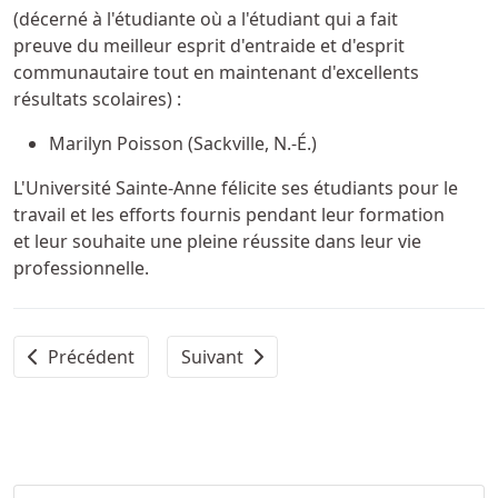
(décerné à l'étudiante où a l'étudiant qui a fait
preuve du meilleur esprit d'entraide et d'esprit
communautaire tout en maintenant d'excellents
résultats scolaires) :
Marilyn Poisson (Sackville, N.-É.)
L'Université Sainte-Anne félicite ses étudiants pour le
travail et les efforts fournis pendant leur formation
et leur souhaite une pleine réussite dans leur vie
professionnelle.
Article précédent : Prix de la qualité et de la productiv
Article suivant : L'Université Saint
Précédent
Suivant