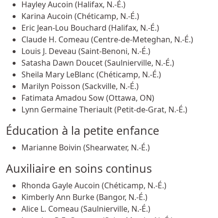
Hayley Aucoin (Halifax, N.-É.)
Karina Aucoin (Chéticamp, N.-É.)
Eric Jean-Lou Bouchard (Halifax, N.-É.)
Claude H. Comeau (Centre-de-Meteghan, N.-É.)
Louis J. Deveau (Saint-Benoni, N.-É.)
Satasha Dawn Doucet (Saulnierville, N.-É.)
Sheila Mary LeBlanc (Chéticamp, N.-É.)
Marilyn Poisson (Sackville, N.-É.)
Fatimata Amadou Sow (Ottawa, ON)
Lynn Germaine Theriault (Petit-de-Grat, N.-É.)
Éducation à la petite enfance
Marianne Boivin (Shearwater, N.-É.)
Auxiliaire en soins continus
Rhonda Gayle Aucoin (Chéticamp, N.-É.)
Kimberly Ann Burke (Bangor, N.-É.)
Alice L. Comeau (Saulnierville, N.-É.)