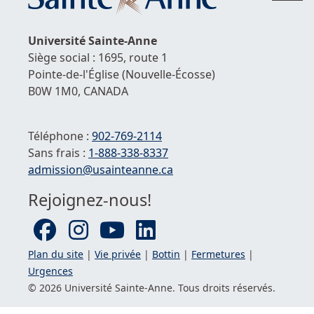
hau
de
Université
Sainte-Anne
la
Siège social : 1695, route 1
pag
Pointe-de-l'Église
(Nouvelle-Écosse)
B0W 1M0,
CANADA
Téléphone :
902-769-2114
Sans frais :
1-
888-338-8337
Courriel :
admission@usainteanne.ca
Rejoignez-nous!
Plan du site
|
Vie privée
|
Bottin
|
Fermetures
|
Urgences
© 2026 Université
Sainte-Anne
. Tous droits réservés.