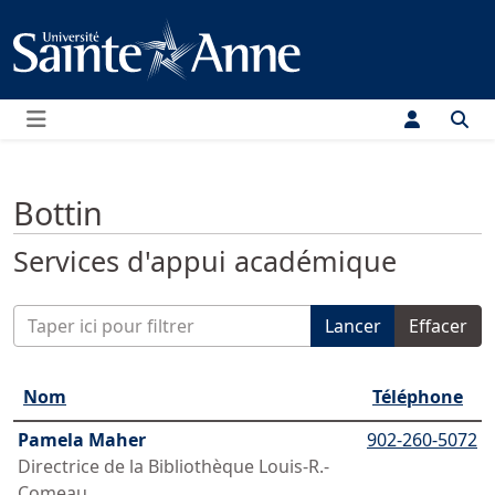
Menu
Bottin
Services d'appui académique
Saisir partie du titre
Lancer
Effacer
Nom
Téléphone
Pamela Maher
902-260-5072
Directrice de la Bibliothèque Louis-R.-
Comeau