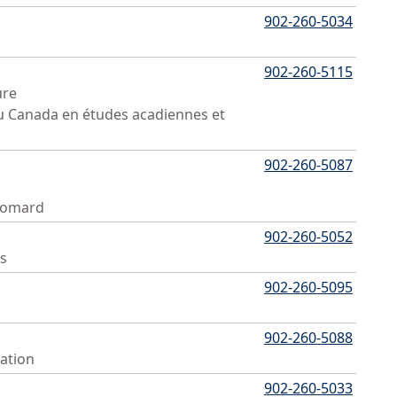
902-260-5034
902-260-5115
ure
 du Canada en études acadiennes et
902-260-5087
 homard
902-260-5052
ns
902-260-5095
902-260-5088
ation
902-260-5033