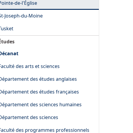
Pointe-de-l'Église
St-Joseph-du-Moine
Tusket
Études
Décanat
Faculté des arts et sciences
Département des études anglaises
Département des études françaises
Département des sciences humaines
Département des sciences
Faculté des programmes professionnels