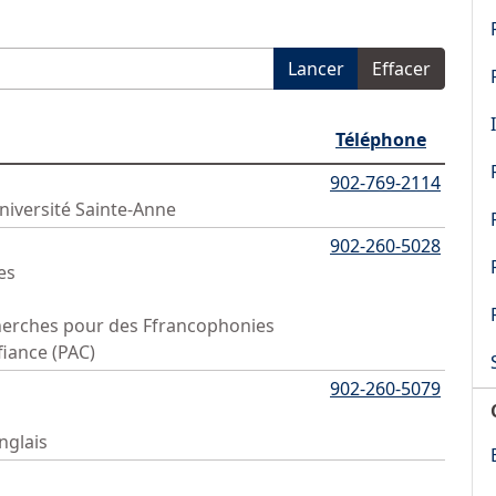
Lancer
Effacer
Téléphone
902-769-2114
Université Sainte-Anne
902-260-5028
es
cherches pour des Ffrancophonies
fiance (PAC)
902-260-5079
nglais