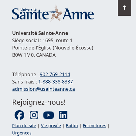
Ret
en
hau
de
Université
Sainte-Anne
la
Siège social : 1695, route 1
pag
Pointe-de-l'Église
(Nouvelle-Écosse)
B0W 1M0,
CANADA
Téléphone :
902-769-2114
Sans frais :
1-
888-338-8337
Courriel :
admission@usainteanne.ca
Rejoignez-nous!
Plan du site
|
Vie privée
|
Bottin
|
Fermetures
|
Urgences