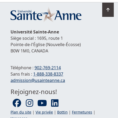
Ret
en
hau
de
Université
Sainte-Anne
la
Siège social : 1695, route 1
pag
Pointe-de-l'Église
(Nouvelle-Écosse)
B0W 1M0,
CANADA
Téléphone :
902-769-2114
Sans frais :
1-
888-338-8337
Courriel :
admission@usainteanne.ca
Rejoignez-nous!
Plan du site
|
Vie privée
|
Bottin
|
Fermetures
|