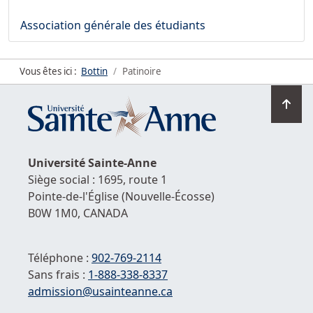
Association générale des étudiants
Vous êtes ici :
Bottin
Patinoire
Ret
en
hau
de
Université
Sainte-Anne
la
Siège social : 1695, route 1
pag
Pointe-de-l'Église
(Nouvelle-Écosse)
B0W 1M0,
CANADA
Téléphone :
902-769-2114
Sans frais :
1-
888-338-8337
Courriel :
admission@usainteanne.ca