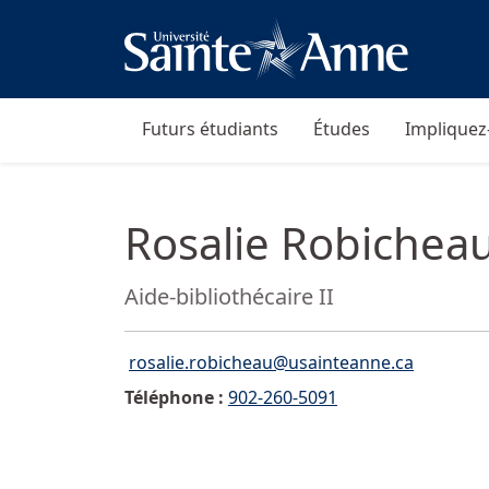
Futurs étudiants
Études
Impliquez
Rosalie Robichea
Fonction:
Aide-bibliothécaire II
rosalie.robicheau@usainteanne.ca
Courriel :">
Téléphone :
902-260-5091