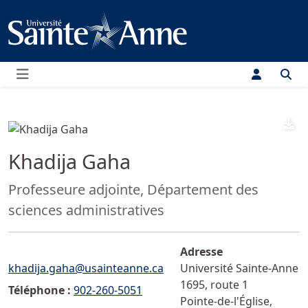
Menu
D
Khadija Gaha
Fonction:
Professeure adjointe, Département des
sciences administratives
Adresse
Courriel :">
khadija.gaha@usainteanne.ca
Université Sainte-Anne
1695, route 1
Téléphone :
902-260-5051
Pointe-de-l'Église
,