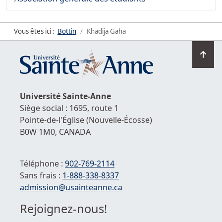
Vous êtes ici :
Bottin
Khadija Gaha
Ret
en
hau
de
Université
Sainte-Anne
la
Siège social : 1695, route 1
pag
Pointe-de-l'Église
(Nouvelle-Écosse)
B0W 1M0,
CANADA
Téléphone :
902-769-2114
Sans frais :
1-
888-338-8337
Courriel :
admission@usainteanne.ca
Rejoignez-nous!