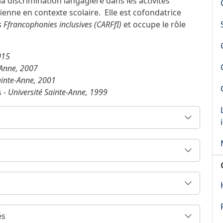
la discrimination langagière dans les activités
adienne en contexte scolaire. Elle est cofondatrice
s Ffrancophonies inclusives (CARFfI)
et occupe le rôle
015
-Anne, 2007
ainte-Anne, 2001
s -
Université Sainte-Anne, 1999
és