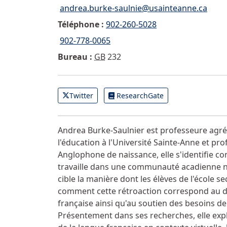
andrea.burke-saulnie@usainteanne.ca
Courriel :">
Téléphone :
902-260-5028
902-778-0065
Mobile
Bureau :
GB
232
Twitter
ResearchGate
Autres informations
Andrea Burke-Saulnier est professeure agr
l'éducation à l'Université Sainte-Anne et pro
Anglophone de naissance, elle s'identifie c
travaille dans une communauté acadienne né
cible la manière dont les élèves de l'école se
comment cette rétroaction correspond au d
française ainsi qu'au soutien des besoins de
Présentement dans ses recherches, elle exp