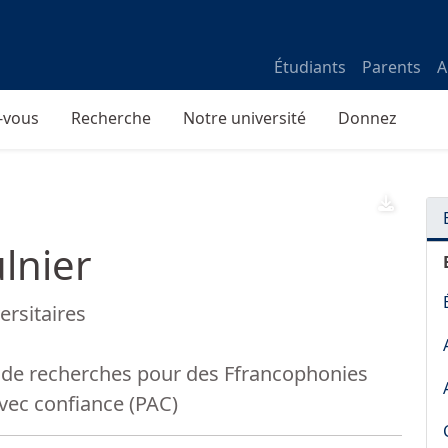
Étudiants
Parents
A
-vous
Recherche
Notre université
Donnez
DOWNL
lnier
rsitaires
t de recherches pour des Ffrancophonies
avec confiance (PAC)