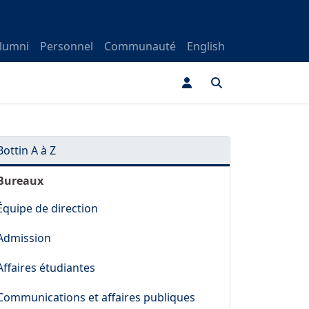
lumni
Personnel
Communauté
English
OAD_IMAGE
Bottin A à Z
Bureaux
Équipe de direction
Admission
Affaires étudiantes
Communications et affaires publiques