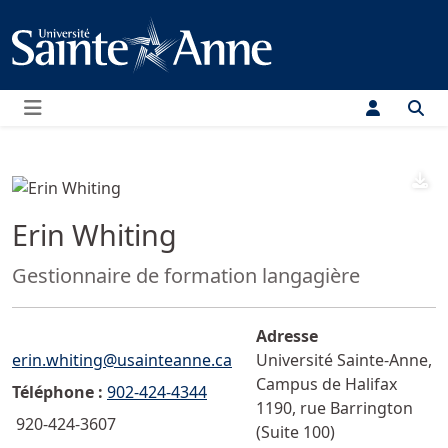
Menu
D
Erin Whiting
Fonction:
Gestionnaire de formation langagière
Adresse
Courriel :">
erin.whiting@usainteanne.ca
Université Sainte-Anne,
Campus de Halifax
Téléphone :
902-424-4344
1190, rue Barrington
920-424-3607
(Suite 100)
Téléc.