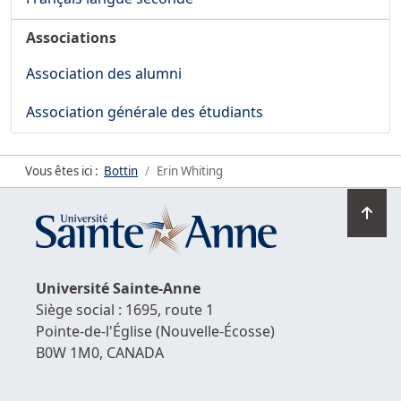
Associations
Association des alumni
Association générale des étudiants
Vous êtes ici :
Bottin
Erin Whiting
Ret
en
hau
de
Université
Sainte-Anne
la
Siège social : 1695, route 1
pag
Pointe-de-l'Église
(Nouvelle-Écosse)
B0W 1M0,
CANADA