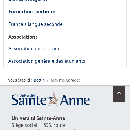
Formation continue
Français langue seconde
Associations
Association des alumni
Association générale des étudiants
Vous êtes ici :
Bottin
Maxime Caradec
Ret
en
hau
de
Université
Sainte-Anne
la
Siège social : 1695, route 1
pag