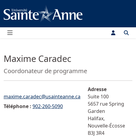
Menu
Maxime Caradec
Fonction:
Coordonateur de programme
Adresse
Courriel :">
maxime.caradec@usainteanne.ca
Suite 100
5657 rue Spring
Téléphone :
902-260-5090
Garden
Halifax
,
Nouvelle-Écosse
B3J 3R4