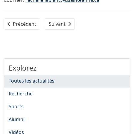
Courriel :
rachelle.leblanc@usainteanne.ca
Article précédent : Réouverture des campus de l’Univers
Article suivant : Samuel Chiasson choi
Précédent
Suivant
Explorez
Toutes les actualités
Recherche
Sports
Alumni
Vidéos