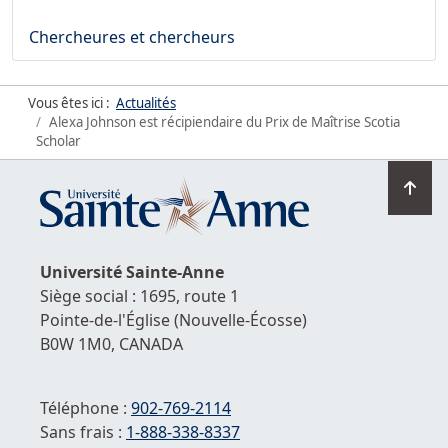
Chercheures et chercheurs
Vous êtes ici :
Actualités
Alexa Johnson est récipiendaire du Prix de Maîtrise Scotia
Scholar
Ret
en
hau
de
Université
Sainte-Anne
la
Siège social : 1695, route 1
pag
Pointe-de-l'Église
(Nouvelle-Écosse)
B0W 1M0,
CANADA
Téléphone :
902-769-2114
Sans frais :
1-
888-338-8337