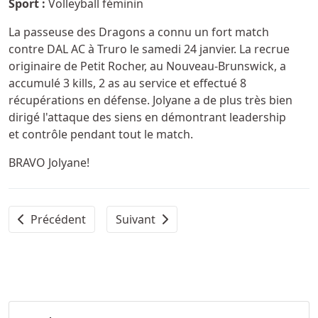
Sport :
Volleyball féminin
La passeuse des Dragons a connu un fort match
contre DAL AC à Truro le samedi 24 janvier. La recrue
originaire de Petit Rocher, au Nouveau-Brunswick, a
accumulé 3 kills, 2 as au service et effectué 8
récupérations en défense. Jolyane a de plus très bien
dirigé l'attaque des siens en démontrant leadership
et contrôle pendant tout le match.
BRAVO Jolyane!
Article précédent : Appel de communication - Paroles et
Article suivant : Athlète féminine de 
Précédent
Suivant