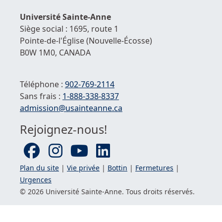
de
Université
Sainte-Anne
la
Siège social : 1695, route 1
pag
Pointe-de-l'Église
(Nouvelle-Écosse)
B0W 1M0,
CANADA
Téléphone :
902-769-2114
Sans frais :
1-
888-338-8337
Courriel :
admission@usainteanne.ca
Rejoignez-nous!
Plan du site
|
Vie privée
|
Bottin
|
Fermetures
|
Urgences
© 2026 Université
Sainte-Anne
. Tous droits réservés.