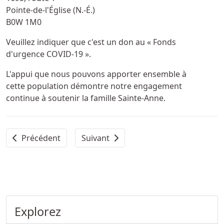
Pointe-de-l'Église (N.-É.)
B0W 1M0
Veuillez indiquer que c'est un don au « Fonds
d'urgence COVID-19 ».
L'appui que nous pouvons apporter ensemble à
cette population démontre notre engagement
continue à soutenir la famille Sainte-Anne.
Article précédent : Le fonds d’urgence COVID-19 de l’Uni
Article suivant : Message aux futures 
Précédent
Suivant
Explorez