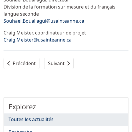
Division de la formation sur mesure et du français
langue seconde
Souhael.Bouallagui@usainteanne.ca
Craig Meister, coordinateur de projet
Craig.Meister@usainteanne.ca
Article précédent : L’Université Sainte-Anne décernera le 
Article suivant : La grève de Sainte-Ann
Précédent
Suivant
Explorez
Toutes les actualités