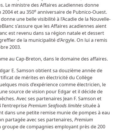
s. Le ministre des Affaires acadiennes donne
e
 2004 et au 350
anniversaire de Pubnico-Ouest.
donne une belle visibilité à l’Acadie de la Nouvelle-
Blanc s’assure que les Affaires acadiennes aient
anc est revenu dans sa région natale et dessert
fier de la municipalité d’Argyle. On lui a remis
obre 2003.
adame au Cap-Breton, dans le domaine des affaires.
. Edgar E. Samson obtient sa douzième année de
tificat de mérites en électricité du Collège
elques mois d’expérience comme électricien, le
ne source de vision pour Edgar et il décide de
êches. Avec ses partenaires Jean F. Samson et
 l’entreprise
Premium Seafoods limitée
située à
rent dans une petite remise munie de pompes à eau
on partagée avec ses partenaires,
Premium
un groupe de compagnies employant près de 200