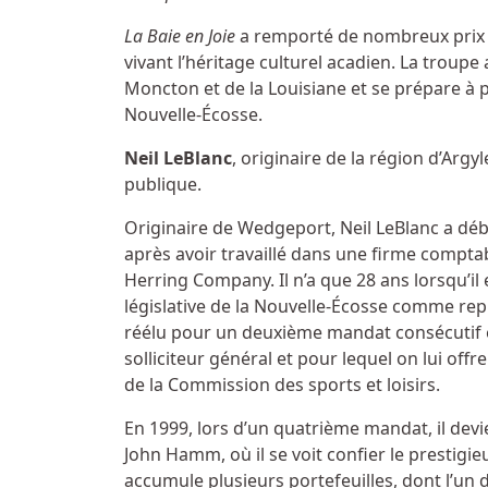
La Baie en Joie
a remporté de nombreux prix n
vivant l’héritage culturel acadien. La troup
Moncton et de la Louisiane et se prépare à p
Nouvelle-Écosse.
Neil LeBlanc
, originaire de la région d’Argyl
publique.
Originaire de Wedgeport, Neil LeBlanc a débu
après avoir travaillé dans une firme comptabl
Herring Company. Il n’a que 28 ans lorsqu’il 
législative de la Nouvelle-Écosse comme repré
réélu pour un deuxième mandat consécutif 
solliciteur général et pour lequel on lui o
de la Commission des sports et loisirs.
En 1999, lors d’un quatrième mandat, il dev
John Hamm, où il se voit confier le prestigie
accumule plusieurs portefeuilles, dont l’un d