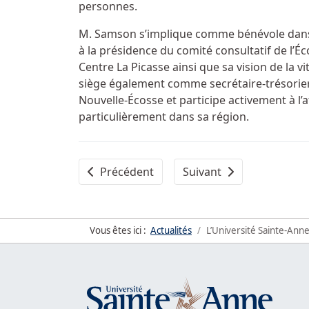
personnes.
M. Samson s’implique comme bénévole da
à la présidence du comité consultatif de l’
Centre La Picasse ainsi que sa vision de la v
siège également comme secrétaire-trésorie
Nouvelle-Écosse et participe activement à l’a
particulièrement dans sa région.
Article précédent : L'Université Sainte-An
Article suivant : «Fini l
Précédent
Suivant
Vous êtes ici :
Actualités
L’Université Sainte-Ann