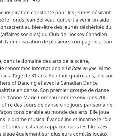
u Hockey en 1972.
ne inspiration constante pour les jeunes désirant
réé le Fonds Jean Béliveau qui sert à venir en aide
consacrent au bien-être des jeunes déshérités du
(affaires sociales) du Club de Hockey Canadien
il d’administration de plusieurs compagnies. Jean
e, dans le domaine des arts de la scène,
de renommée internationale
La Baie en Joie
. Mme
e à l’âge de 31 ans. Pendant quatre ans, elle suit
achers of Dancing et avec la Canadian Dance
a maîtrise en danse. Son premier groupe de danse
roupe d’Anne-Marie Comeau compte environs 200
e offre des cours de danse cinq jours par semaine.
açon considérable au monde des arts. Elle joue
s le drame musical Évangéline et incarne le rôle
ie Comeau est aussi apparue dans les films
Les
e siège également sur plusieurs comités locaux.