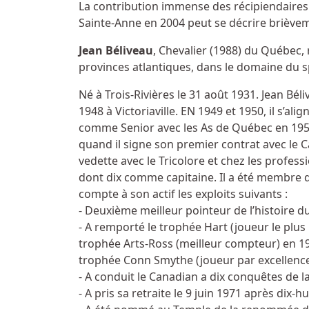
La contribution immense des récipiendaires 
Sainte-Anne en 2004 peut se décrire brièvem
Jean Béliveau
, Chevalier (1988) du Québec,
provinces atlantiques, dans le domaine du s
Né à Trois-Rivières le 31 août 1931. Jean Bél
1948 à Victoriaville. EN 1949 et 1950, il s’al
comme Senior avec les As de Québec en 1951 e
quand il signe son premier contrat avec le C
vedette avec le Tricolore et chez les profes
dont dix comme capitaine. Il a été membre d’u
compte à son actif les exploits suivants :
- Deuxième meilleur pointeur de l’histoire d
- A remporté le trophée Hart (joueur le plus 
trophée Arts-Ross (meilleur compteur) en 19
trophée Conn Smythe (joueur par excellence 
- A conduit le Canadian a dix conquêtes de l
- A pris sa retraite le 9 juin 1971 après dix-