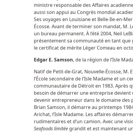
ministre responsable des Affaires acadienne
aussi son appui au Congrès mondial acadien
Ses voyages en Louisiane et Belle-Ile-en-Mer 
Écosse. Avant de terminer son mandat, M. Le
un bureau permanent. À l’été 2004, Neil LeBl
présentement sa communauté en tant que gref
le certificat de mérite Léger Comeau en oct
Edgar E. Samson
, de la région de l’Isle M
Natif de Petit-de-Grat, Nouvelle-Écosse, M
l’École secondaire de l’Isle Madame et un cer
communautaire de Détroit en 1983. Après qu
besoin de démarrer une entreprise devient u
devenir entrepreneur dans le domaine des p
Brian Samson, il démarre au printemps 1984
Arichat, l’Isle Madame. Les affaires démar
rudimentaires et d’un camion. Avec une visi
Seafoods limitée
grandit et est maintenant 