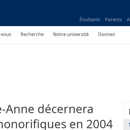
Étudiants
Parents
A
-vous
Recherche
Notre université
Donnez
te-Anne décernera
honorifiques en 2004