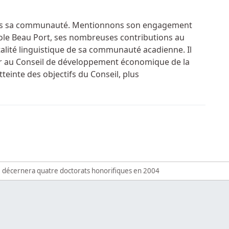
ns sa communauté. Mentionnons son engagement
École Beau Port, ses nombreuses contributions au
italité linguistique de sa communauté acadienne. Il
r au Conseil de développement économique de la
tteinte des objectifs du Conseil, plus
ne décernera un doctorat honorifique à Monsieur Neil LeBla
es travaux; fini les examens; c’est le temps de célébrer!» -An
e décernera quatre doctorats honorifiques en 2004