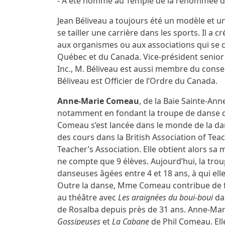
- A été nommé au Temple de la renommée d
Jean Béliveau a toujours été un modèle et u
se tailler une carrière dans les sports. Il a c
aux organismes ou aux associations qui se 
Québec et du Canada. Vice-président senior 
Inc., M. Béliveau est aussi membre du conse
Béliveau est Officier de l’Ordre du Canada.
Anne-Marie Comeau
, de la Baie Sainte-Ann
notamment en fondant la troupe de danse 
Comeau s’est lancée dans le monde de la dans
des cours dans la British Association of Te
Teacher’s Association. Elle obtient alors s
ne compte que 9 élèves. Aujourd’hui, la t
danseuses âgées entre 4 et 18 ans, à qui ell
Outre la danse, Mme Comeau contribue de f
au théâtre avec
Les araignées du boui-boui
dan
de Rosalba depuis près de 31 ans. Anne-Mar
Gossipeuses
et
La Cabane
de Phil Comeau. Ell