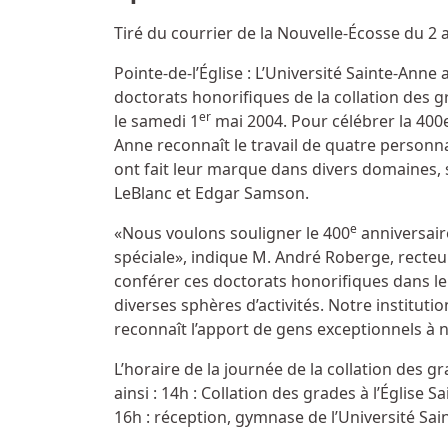
Détails
Tiré du courrier de la Nouvelle-Écosse du 2 a
Pointe-de-l’Église : L’Université Sainte-Ann
doctorats honorifiques de la collation des g
er
le samedi 1
mai 2004. Pour célébrer la 400e
Anne reconnaît le travail de quatre personnal
ont fait leur marque dans divers domaines, 
LeBlanc et Edgar Samson.
e
«Nous voulons souligner le 400
anniversair
spéciale», indique M. André Roberge, recteu
conférer ces doctorats honorifiques dans le
diverses sphères d’activités. Notre institution
reconnaît l’apport de gens exceptionnels à n
L’horaire de la journée de la collation des g
ainsi : 14h : Collation des grades à l’Église S
16h : réception, gymnase de l’Université Sai