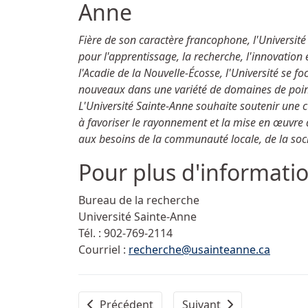
Anne
Fière de son caractère francophone, l'Universit
pour l'apprentissage, la recherche, l'innovation
l'Acadie de la Nouvelle-Écosse, l'Université se fo
nouveaux dans une variété de domaines de point
L'Université Sainte-Anne souhaite soutenir une 
à favoriser le rayonnement et la mise en œuvre 
aux besoins de la communauté locale, de la soc
Pour plus d'informat
Bureau de la recherche
Université Sainte-Anne
Tél. :
902-769-2114
Courriel :
recherche@usainteanne.ca
Article précédent : Sainte-Anne en balado -
Article suivant : Patric
Précédent
Suivant