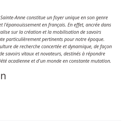
é Sainte-Anne constitue un foyer unique en son genre
 et l'épanouissement en français. En effet, ancrée dans
calise sur la création et la mobilisation de savoirs
e particulièrement pertinents pour notre époque.
culture de recherche concertée et dynamique, de façon
de savoirs vitaux et novateurs, destinés à répondre
iété acadienne et d'un monde en constante mutation.
ion
 Épisode 13 : Francis Robichaud - Directeur du centre sporti
iane Nankoua nommée vice-rectrice à l’administration