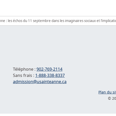
ne : les échos du 11 septembre dans les imaginaires sociaux et l’implica
Téléphone :
902-769-2114
Sans frais :
1-
888-338-8337
Courriel :
admission@usainteanne.ca
Plan du si
© 20