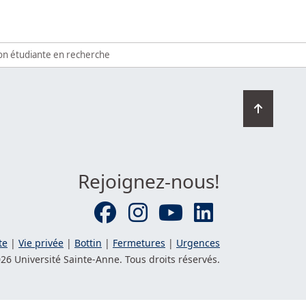
tion étudiante en recherche
Retourn
en
haut
de
la
Rejoignez-nous!
page
te
|
Vie privée
|
Bottin
|
Fermetures
|
Urgences
26 Université
Sainte-Anne
. Tous droits réservés.