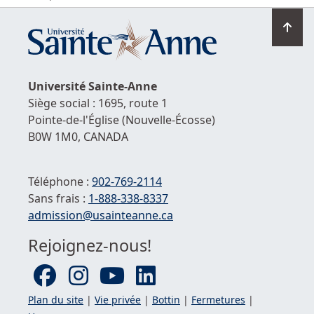
Ret
en
hau
de
Université
Sainte-Anne
la
Siège social : 1695, route 1
pag
Pointe-de-l'Église
(Nouvelle-Écosse)
B0W 1M0,
CANADA
Téléphone :
902-769-2114
Sans frais :
1-
888-338-8337
Courriel :
admission@usainteanne.ca
Rejoignez-nous!
Plan du site
|
Vie privée
|
Bottin
|
Fermetures
|