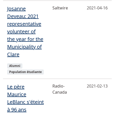
Josanne
Saltwire
2021-04-16
Deveau: 2021
representative
volunteer of
the year for the
Municipality of
Clare
Sujets
Alumni
Population étudiante
Le père
Radio-
2021-02-13
Canada
Maurice
LeBlanc s'éteint
à 96 ans