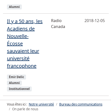
Sujets
Alumni
Il y a 50 ans, les
Radio
2018-12-05
Canada
Acadiens de
Nouvelle-
Écosse
sauvaient leur
université
francophone
Sujets
Émir Delic
Alumni
Institutionnel
Vous êtes ici :
Notre université
Bureau des communications
On parle de nous