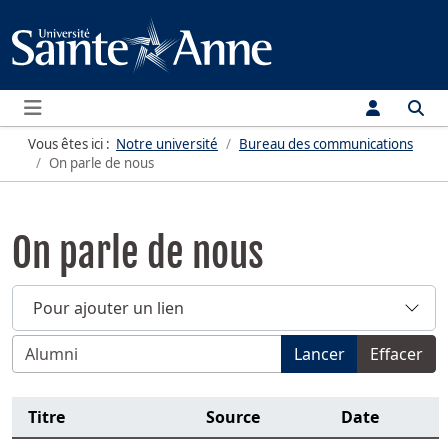
Menu
Vous êtes ici :
Notre université
Bureau des communications
On parle de nous
On parle de nous
Pour ajouter un lien
Filtrer par titre, sujet, nom de personne, source, année o
Lancer
Effacer
Titre
Source
Date