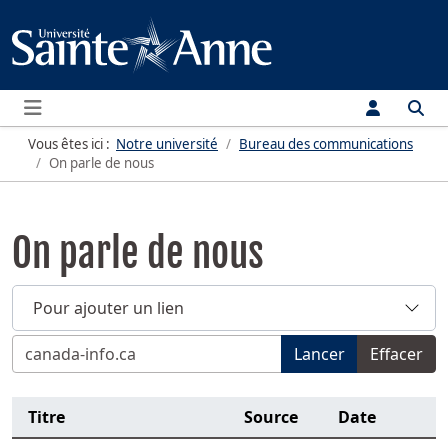
Menu
Vous êtes ici :
Notre université
Bureau des communications
On parle de nous
On parle de nous
Pour ajouter un lien
Filtrer par titre, sujet, nom de personne, source, année o
Lancer
Effacer
Titre
Source
Date