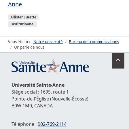
Anne
Sujets
Allister Surette
Institutionnel
Vous êtes ici :
Notre université
Bureau des communications
On parle de nous
Ret
en
hau
de
Université
Sainte-Anne
la
Siège social : 1695, route 1
pag
Pointe-de-l'Église
(Nouvelle-Écosse)
B0W 1M0,
CANADA
Téléphone :
902-769-2114