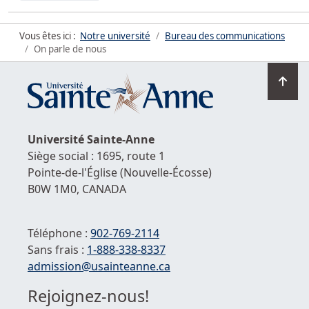
Vous êtes ici :
Notre université
Bureau des communications
On parle de nous
Ret
en
hau
de
Université
Sainte-Anne
la
Siège social : 1695, route 1
pag
Pointe-de-l'Église
(Nouvelle-Écosse)
B0W 1M0,
CANADA
Téléphone :
902-769-2114
Sans frais :
1-
888-338-8337
Courriel :
admission@usainteanne.ca
Rejoignez-nous!