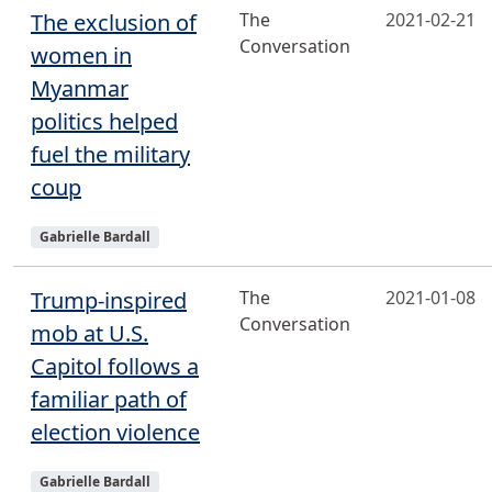
The exclusion of
The
2021-02-21
Conversation
women in
Myanmar
politics helped
fuel the military
coup
Sujets
Gabrielle Bardall
Trump-inspired
The
2021-01-08
Conversation
mob at U.S.
Capitol follows a
familiar path of
election violence
Sujets
Gabrielle Bardall