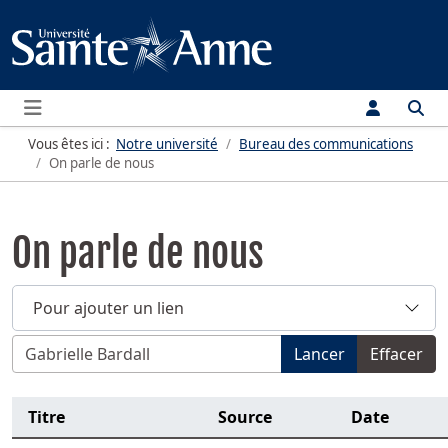
Menu
Vous êtes ici :
Notre université
Bureau des communications
On parle de nous
On parle de nous
Pour ajouter un lien
Filtrer par titre, sujet, nom de personne, source, année o
Lancer
Effacer
Titre
Source
Date