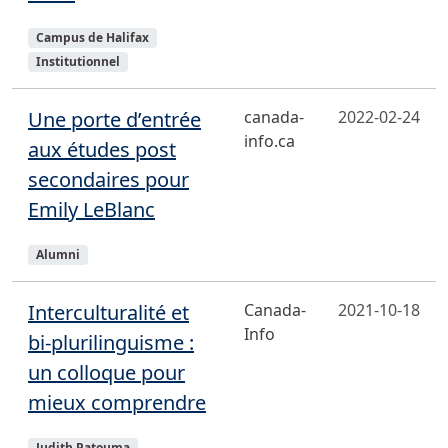
Sujets
Campus de Halifax
Institutionnel
Une porte d’entrée
canada-
2022-02-24
info.ca
aux études post
secondaires pour
Emily LeBlanc
Sujets
Alumni
Interculturalité et
Canada-
2021-10-18
Info
bi-plurilinguisme :
un colloque pour
mieux comprendre
Sujets
Judith Patouma