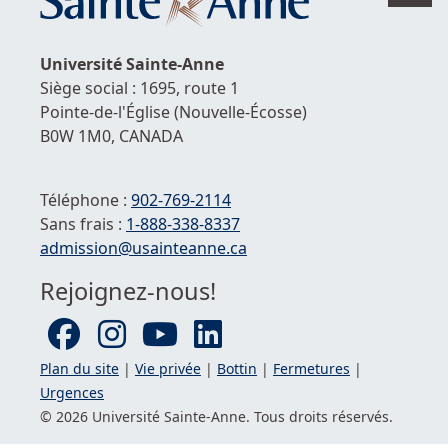
en
hau
de
Université
Sainte-Anne
la
Siège social : 1695, route 1
pag
Pointe-de-l'Église
(Nouvelle-Écosse)
B0W 1M0,
CANADA
Téléphone :
902-769-2114
Sans frais :
1-
888-338-8337
Courriel :
admission@usainteanne.ca
Rejoignez-nous!
Plan du site
|
Vie privée
|
Bottin
|
Fermetures
|
Urgences
© 2026 Université
Sainte-Anne
. Tous droits réservés.