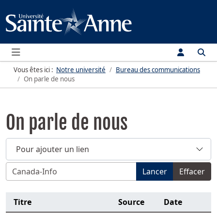
Menu
Vous êtes ici :
Notre université
Bureau des communications
On parle de nous
On parle de nous
Pour ajouter un lien
Filtrer par titre, sujet, nom de personne, source, année o
Lancer
Effacer
Titre
Source
Date