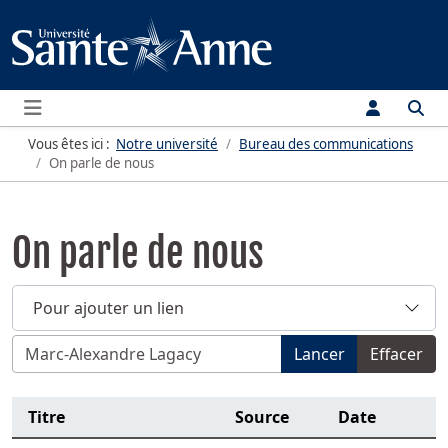
Menu
Vous êtes ici :
Notre université
Bureau des communications
On parle de nous
On parle de nous
Pour ajouter un lien
Filtrer par titre, sujet, nom de personne, source, année o
Lancer
Effacer
Titre
Source
Date