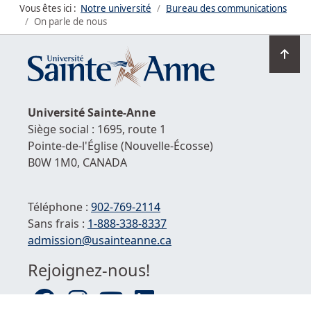
Vous êtes ici :
Notre université
Bureau des communications
On parle de nous
Ret
en
hau
de
Université
Sainte-Anne
la
Siège social : 1695, route 1
pag
Pointe-de-l'Église
(Nouvelle-Écosse)
B0W 1M0,
CANADA
Téléphone :
902-769-2114
Sans frais :
1-
888-338-8337
Courriel :
admission@usainteanne.ca
Rejoignez-nous!