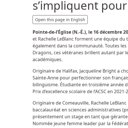
s’impliquent pour 
Détails
Open this page in English
Pointe-de-l’Église (N.-É.), le
16 décembre 2
et Rachelle LeBlanc forment une équipe du
également dans la communauté. Toutes les d
Dragons, ces vétéranes brillent autant par l
académiques.
Originaire de Halifax, Jacqueline Bright a c
Sainte-Anne pour perfectionner son français
bilinguisme. Étudiante en troisième année d
Prix d’excellence scolaire de l’ACSC en 2021-
Originaire de Comeauville, Rachelle LeBlan
baccalauréat en sciences administratives (
présentement un stage en tant que gérante ad
Nommée jeune femme leader par la Fédératio