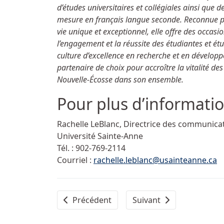
d’études universitaires et collégiales ainsi qu
mesure en français langue seconde. Reconnue po
vie unique et exceptionnel, elle offre des occasi
l’engagement et la réussite des étudiantes et ét
culture d’excellence en recherche et en dévelop
partenaire de choix pour accroître la vitalité de
Nouvelle-Écosse dans son ensemble.
Pour plus d’inform
Rachelle LeBlanc, Directrice des communica
Université Sainte-Anne
Tél. :
902-769-2114
Courriel :
rachelle.leblanc@usainteanne.ca
Article précédent : À la découverte de la 
Article suivant : La rec
Précédent
Suivant