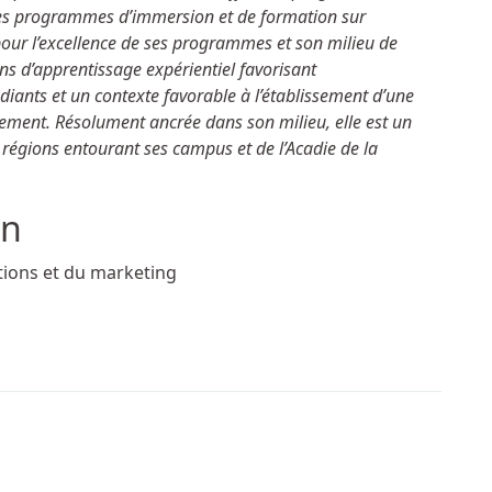
e des programmes d’immersion et de formation sur
ur l’excellence de ses programmes et son milieu de
ons d’apprentissage expérientiel favorisant
udiants et un contexte favorable à l’établissement d’une
pement. Résolument ancrée dans son milieu, elle est un
s régions entourant ses campus et de l’Acadie de la
ation
tions et du marketing
recherche à l’Université Sainte-Anne - Partie 3 : Développe
herche à l’Université Sainte-Anne : Jordan Jun Chul Park, pr