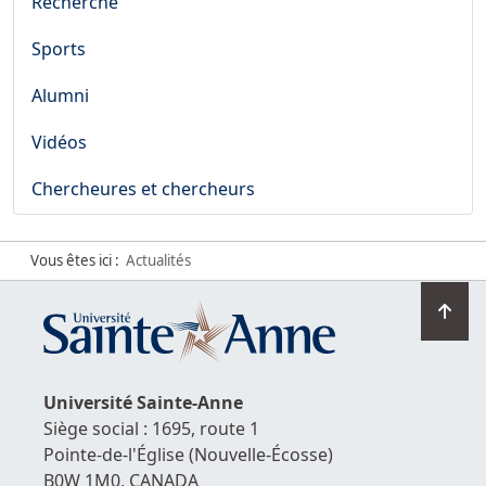
Recherche
Sports
Alumni
Vidéos
Chercheures et chercheurs
Vous êtes ici :
Actualités
Ret
en
hau
de
Université
Sainte-Anne
la
Siège social : 1695, route 1
pag
Pointe-de-l'Église
(Nouvelle-Écosse)
B0W 1M0,
CANADA