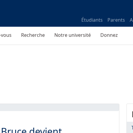
Étudiants
Parents
A
-vous
Recherche
Notre université
Donnez
 Bruce devient