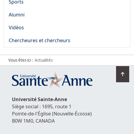
Sports
Alumni
Vidéos
Chercheures et chercheurs
Vous êtes ici :
Actualités
Ret
en
hau
de
Université
Sainte-Anne
la
Siège social : 1695, route 1
pag
Pointe-de-l'Église
(Nouvelle-Écosse)
B0W 1M0,
CANADA