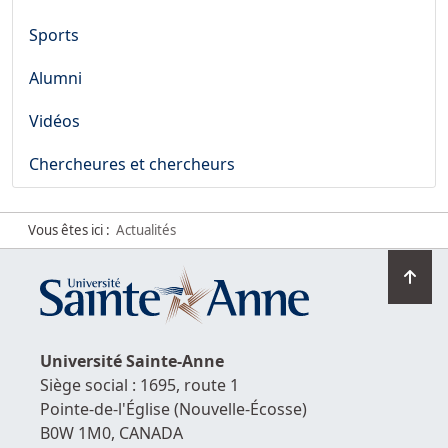
Sports
Alumni
Vidéos
Chercheures et chercheurs
Vous êtes ici :
Actualités
Ret
en
hau
de
Université
Sainte-Anne
la
Siège social : 1695, route 1
pag
Pointe-de-l'Église
(Nouvelle-Écosse)
B0W 1M0,
CANADA