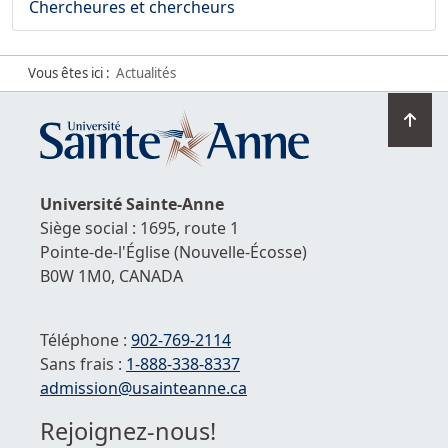
Chercheures et chercheurs
Vous êtes ici :
Actualités
Ret
en
hau
de
Université
Sainte-Anne
la
Siège social : 1695, route 1
pag
Pointe-de-l'Église
(Nouvelle-Écosse)
B0W 1M0,
CANADA
Téléphone :
902-769-2114
Sans frais :
1-
888-338-8337
Courriel :
admission@usainteanne.ca
Rejoignez-nous!